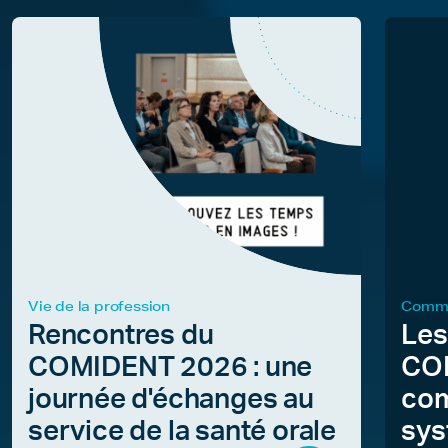
Vie de la profession
Commu
Rencontres du
Les
COMIDENT 2026 : une
COM
journée d'échanges au
com
service de la santé orale
sys