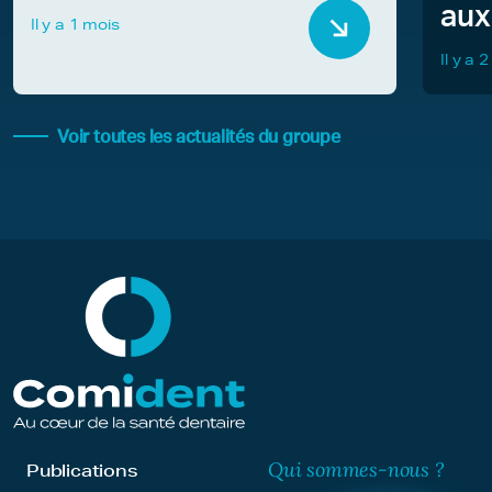
aux
Il y a 1 mois
Il y a 
Voir toutes les actualités du groupe
Qui sommes-nous ?
Publications