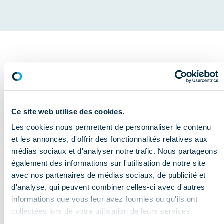
PUBLIÉ LE
Il y a 2 mois
TEMPS DE LECTURE
1 minute
Ce site web utilise des cookies.
PARTAGER
Les cookies nous permettent de personnaliser le contenu
et les annonces, d'offrir des fonctionnalités relatives aux
médias sociaux et d'analyser notre trafic. Nous partageons
également des informations sur l'utilisation de notre site
avec nos partenaires de médias sociaux, de publicité et
Face aux enjeux environnementaux et à la nécessité
d'analyse, qui peuvent combiner celles-ci avec d'autres
d’optimiser les pratiques au sein de la filière dentaire, le
informations que vous leur avez fournies ou qu'ils ont
COMIDENT et l’Association Dentaire Française (ADF)
collectées lors de votre utilisation de leurs services.
lancent une charte d’engagement environnemental