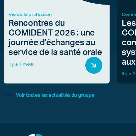
Vie de la profession
Commu
Rencontres du
Les
COMIDENT 2026 : une
COM
journée d'échanges au
com
service de la santé orale
sys
aux
Il y a 1 mois
Il y a 
Voir toutes les actualités du groupe