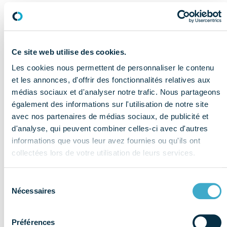
Nouvelles réglementations
et leurs impacts sur
l’innovation et la compétitivité des entreprises ;
Concurrence déloyale
de certaines importations,
Ce site web utilise des cookies.
pouvant entrer sans entraves en France via des
distributeurs parfois non agréés ;
Les cookies nous permettent de personnaliser le contenu
et les annonces, d'offrir des fonctionnalités relatives aux
Nécessité de maintenir l’expertise et la fabrication en
médias sociaux et d'analyser notre trafic. Nous partageons
France
;
également des informations sur l'utilisation de notre site
avec nos partenaires de médias sociaux, de publicité et
Ces enjeux nécessitent une capacité d’adaptation forte,
d'analyse, qui peuvent combiner celles-ci avec d'autres
en particulier pour les PME, qui représentent plus de
informations que vous leur avez fournies ou qu'ils ont
80% des adhérents du COMIDENT.
collectées lors de votre utilisation de leurs services.
Sélection
Nécessaires
du
consentement
Préférences