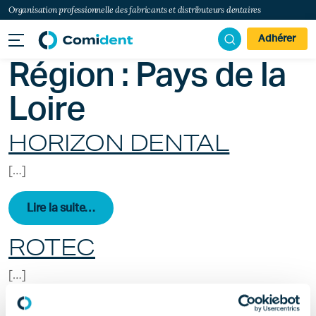
Organisation professionnelle des fabricants et distributeurs dentaires
Adhérer
Région :
Pays de la
Loire
HORIZON DENTAL
[…]
from HORIZON DENTAL
Lire la suite…
ROTEC
[…]
from ROTEC
Lire la suite…