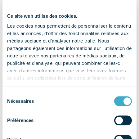
SELECTION
Ce site web utilise des cookies.
IMPORTATION
Les cookies nous permettent de personnaliser le contenu
DENTAIRE (SID DENTAL)
et les annonces, d'offrir des fonctionnalités relatives aux
médias sociaux et d'analyser notre trafic. Nous
[…]
partageons également des informations sur l'utilisation de
notre site avec nos partenaires de médias sociaux, de
publicité et d'analyse, qui peuvent combiner celles-ci
from SELECTION IMPORTATION DENTAIRE 
Lire la suite…
avec d'autres informations que vous leur avez fournies
ou qu'ils ont collectées lors de votre utilisation de leurs
PLANMECA FRANCE
services.
SAS
Sélection
Nécessaires
du
[…]
consentement
from PLANMECA FRANCE SAS
Lire la suite…
Préférences
DENTAL HITEC