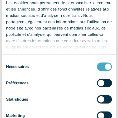
from DEPÔT DENTAIRE
Lire la suite…
Les cookies nous permettent de personnaliser le contenu
et les annonces, d'offrir des fonctionnalités relatives aux
EL ADM DENTAL
médias sociaux et d'analyser notre trafic. Nous
partageons également des informations sur l'utilisation de
[…]
notre site avec nos partenaires de médias sociaux, de
publicité et d'analyse, qui peuvent combiner celles-ci
avec d'autres informations que vous leur avez fournies
from EL ADM DENTAL
Lire la suite…
ou qu'ils ont collectées lors de votre utilisation de leurs
BIOSHAPE
services.
Sélection
[…]
Nécessaires
du
consentement
from BIOSHAPE
Lire la suite…
Préférences
MJK INSTRUMENTS
Statistiques
[…]
Marketing