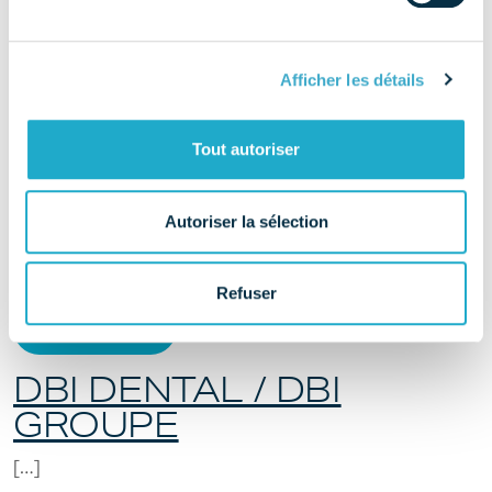
from MJK INSTRUMENTS
Lire la suite…
ODENTIK
Afficher les détails
[…]
Tout autoriser
from ODENTIK
Lire la suite…
WAM
Autoriser la sélection
[…]
Refuser
from WAM
Lire la suite…
DBI DENTAL / DBI
GROUPE
[…]