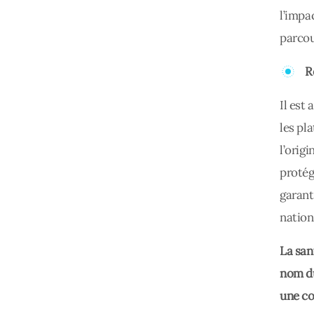
l’impa
parcou
R
Il est
les pl
l’orig
protég
garant
nation
La san
nom du
une co