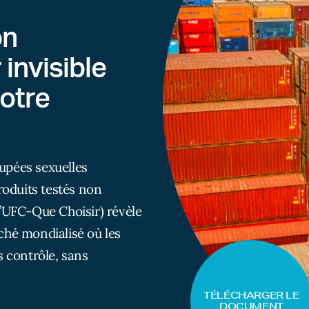
on
 invisible
notre
upées sexuelles
oduits testés non
UFC-Que Choisir) révèle
ché mondialisé où les
s contrôle, sans
TÉLÉCHARGER LE
DOCUMENT