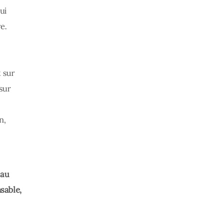
ui
e.
t sur
sur
n,
 au
sable,