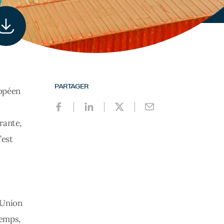
PARTAGER
ropéen
rante,
’est
 Union
temps,