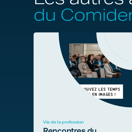
du Comide
Vie de la profession
Rencontres du