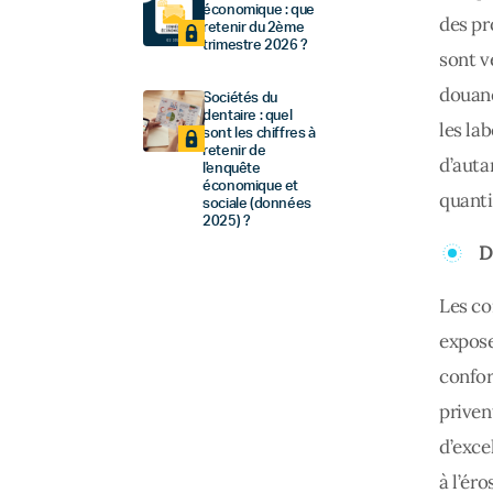
économique : que
des pr
retenir du 2ème
trimestre 2026 ?
sont v
douane
Sociétés du
dentaire : quel
les la
sont les chiffres à
retenir de
d’auta
l'enquête
économique et
quanti
sociale (données
2025) ?
D
Les co
expose
confor
priven
d’excel
à l’ér