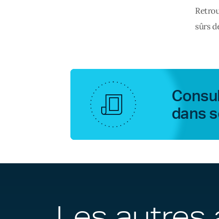
Retrou
sûrs d
Consul
dans s
Les autres 