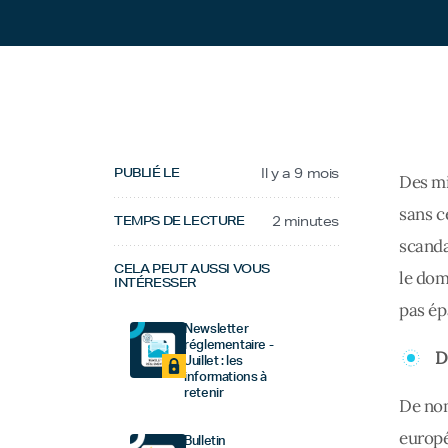
PUBLIÉ LE
Il y a 9 mois
Des mi
sans ce
TEMPS DE LECTURE
2 minutes
scanda
CELA PEUT AUSSI VOUS
le dom
INTÉRESSER
pas ép
Newsletter
réglementaire -
D
Juillet : les
informations à
retenir
De nom
europé
Bulletin