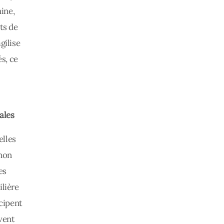
ine,
ts de
gilise
s, ce
ales
elles
 non
es
ilière
icipent
vent