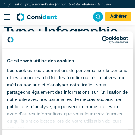
Organisation professionnelle des fabricants et distributeurs dentaires
Adhérer
Type :
Infographie
Une infographie pour
comprendre
Ce site web utilise des cookies.
l’encadrement des
Les cookies nous permettent de personnaliser le contenu
avantages dans le
et les annonces, d'offrir des fonctionnalités relatives aux
secteur dentaire
médias sociaux et d'analyser notre trafic. Nous
partageons également des informations sur l'utilisation de
notre site avec nos partenaires de médias sociaux, de
publicité et d'analyse, qui peuvent combiner celles-ci
avec d'autres informations que vous leur avez fournies
ou qu'ils ont collectées lors de votre utilisation de leurs
services.