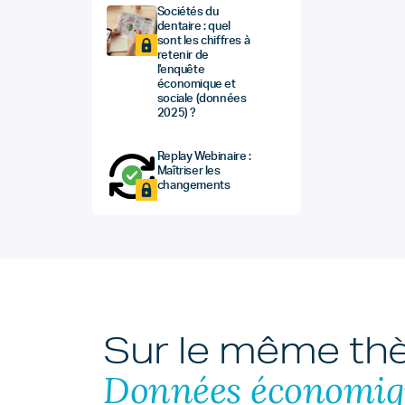
Sociétés du
dentaire : quel
sont les chiffres à
retenir de
l'enquête
économique et
sociale (données
2025) ?
Replay Webinaire :
Maîtriser les
changements
Sur le même t
Données économiq