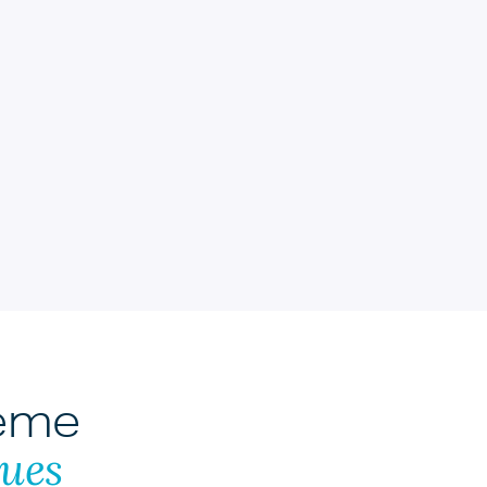
hème
ues