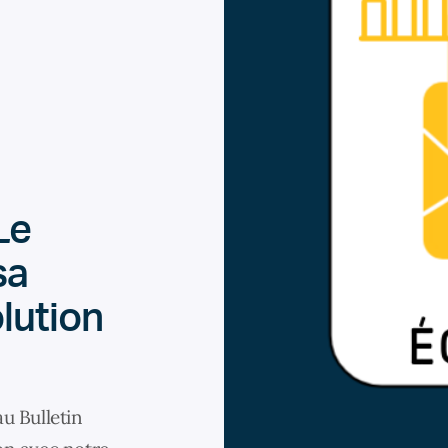
Le
sa
lution
u Bulletin