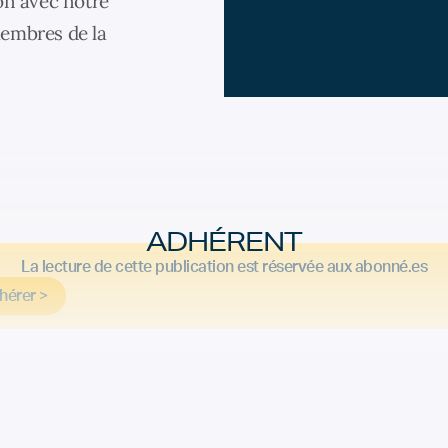
on avec notre
membres de la
ADHÉRENT
La lecture de cette publication est réservée aux abonné.es
hérer >