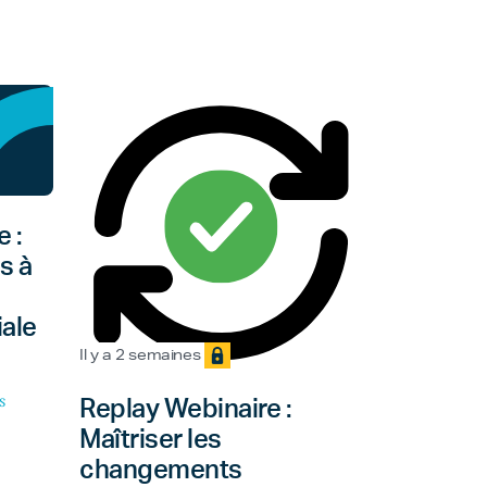
 :
s à
ale
Il y a 2 semaines
s
Replay Webinaire :
Maîtriser les
changements