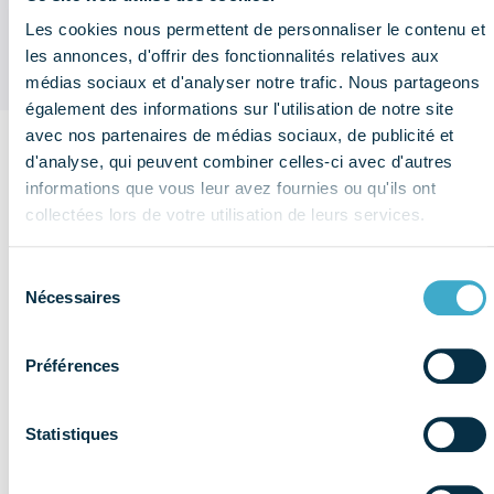
économique et sociale (données
2025) ?
Les cookies nous permettent de personnaliser le contenu et
les annonces, d'offrir des fonctionnalités relatives aux
médias sociaux et d'analyser notre trafic. Nous partageons
également des informations sur l'utilisation de notre site
avec nos partenaires de médias sociaux, de publicité et
d'analyse, qui peuvent combiner celles-ci avec d'autres
Sur le
informations que vous leur avez fournies ou qu'ils ont
même
collectées lors de votre utilisation de leurs services.
thème
Voir plus de
publications
Données
Sélection
Nécessaires
du
économiques
consentement
Préférences
Statistiques