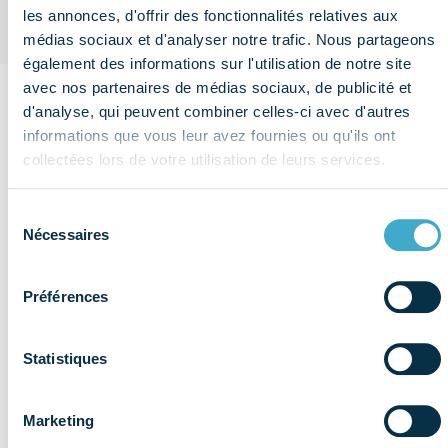
les annonces, d'offrir des fonctionnalités relatives aux
médias sociaux et d'analyser notre trafic. Nous partageons
également des informations sur l'utilisation de notre site
avec nos partenaires de médias sociaux, de publicité et
d'analyse, qui peuvent combiner celles-ci avec d'autres
Sur le même
informations que vous leur avez fournies ou qu'ils ont
thème
collectées lors de votre utilisation de leurs services.
Voir plus de
Réglementation
publications
& éthique
Sélection
Nécessaires
du
consentement
Préférences
Statistiques
Marketing