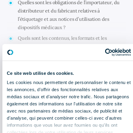
Quelles sont les obligations de l’importateur, du
distributeur et du fabricant relatives à
l’étiquetage et aux notices d’utilisation des
dispositifs médicaux ?
Quels sont les contenus, les formats et les
supports d’information possibles et attendus ?
Dans quelles conditions un fabricant peut-il
fournir des notices sous format électronique ?
Ce site web utilise des cookies.
Comment démontrer la conformité des
Les cookies nous permettent de personnaliser le contenu et
étiquetages et des notices ?
les annonces, d'offrir des fonctionnalités relatives aux
médias sociaux et d'analyser notre trafic. Nous partageons
également des informations sur l'utilisation de notre site
CELA PEUT AUSSI VOUS INTÉRESSER
avec nos partenaires de médias sociaux, de publicité et
d'analyse, qui peuvent combiner celles-ci avec d'autres
informations que vous leur avez fournies ou qu'ils ont
Bulletin économique : que retenir
du 2ème trimestre 2026 ?
collectées lors de votre utilisation de leurs services.