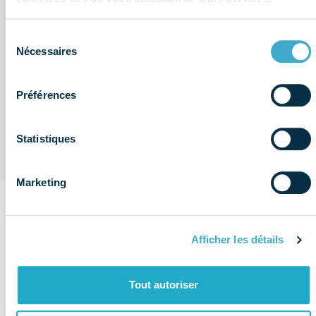
Sociétés du dentaire : quel sont les
Sélection
chiffres à retenir de l'enquête
Nécessaires
du
économique et sociale (données
2025) ?
consentement
Préférences
Replay Webinaire : Maîtriser les
changements
Statistiques
Marketing
Sur le même
Afficher les détails
thème
Voir plus de
Réglementation
publications
Tout autoriser
& éthique