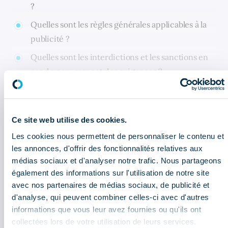
?
Quelles sont les règles générales applicables à la
publicité ?
Quelles sont les interdictions et les sanctions en
cas de non-respect des exigences ?
Comment maîtriser la publicité ?
Ce site web utilise des cookies.
CELA PEUT AUSSI VOUS INTÉRESSER
Les cookies nous permettent de personnaliser le contenu et
les annonces, d'offrir des fonctionnalités relatives aux
médias sociaux et d'analyser notre trafic. Nous partageons
Newsletter réglementaire - Juillet :
les informations à retenir
également des informations sur l'utilisation de notre site
avec nos partenaires de médias sociaux, de publicité et
d'analyse, qui peuvent combiner celles-ci avec d'autres
Bulletin économique : que retenir
informations que vous leur avez fournies ou qu'ils ont
du 2ème trimestre 2026 ?
collectées lors de votre utilisation de leurs services.