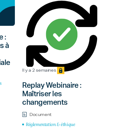
 :
s à
ale
Il y a 2 semaines
s
Replay Webinaire :
Maîtriser les
changements
Document
Réglementation & éthique