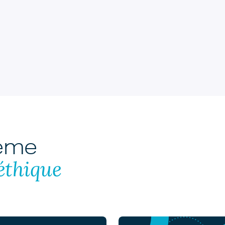
hème
éthique