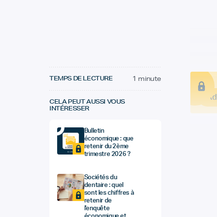
TEMPS DE LECTURE
1 minute
Ad
CELA PEUT AUSSI VOUS
INTÉRESSER
Bulletin
économique : que
retenir du 2ème
trimestre 2026 ?
Sociétés du
dentaire : quel
sont les chiffres à
retenir de
l'enquête
économique et