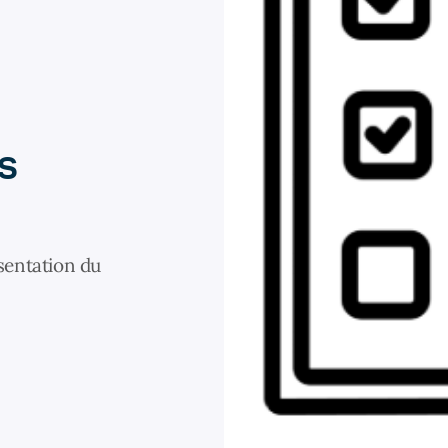
s
ésentation du