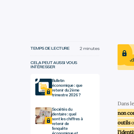
TEMPS DE LECTURE
2 minutes
Ad
CELA PEUT AUSSI VOUS
INTÉRESSER
Bulletin
économique : que
retenir du 2ème
trimestre 2026 ?
Dans le
Sociétés du
non co
dentaire : quel
sont les chiffres à
outils
o
retenir de
l'enquête
l'ident
économique et