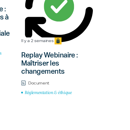
 :
s à
ale
Il y a 2 semaines
s
Replay Webinaire :
Maîtriser les
changements
Document
Réglementation & éthique