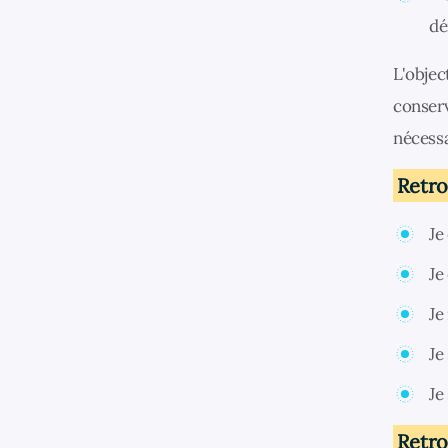
dé
L'objec
conserv
nécessa
Retro
Je
Je
Je
Je
Je
Retrou