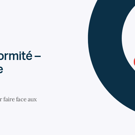
ormité –
e
 faire face aux