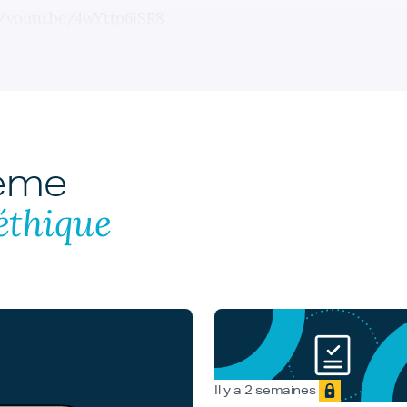
//youtu.be/4wYttp6iSR8
hème
éthique
Il y a 2 semaines