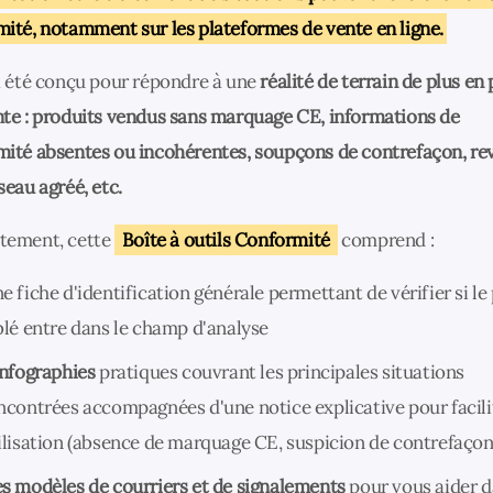
ité, notamment sur les plateformes de vente en ligne.
a été conçu pour répondre à une
réalité de terrain de plus en 
te : produits vendus sans marquage CE, informations de
ité absentes ou incohérentes, soupçons de contrefaçon, re
seau agréé, etc.
tement, cette
Boîte à outils Conformité
comprend :
e fiche d'identification générale permettant de vérifier si le
blé entre dans le champ d'analyse
infographies
pratiques couvrant les principales situations
ncontrées accompagnées d'une notice explicative pour facili
ilisation (absence de marquage CE, suspicion de contrefaço
s modèles de courriers et de signalements
pour vous aider d