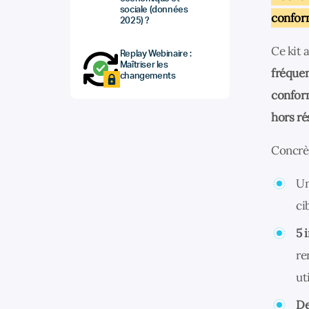
sociale (données
conform
2025) ?
Ce kit 
Replay Webinaire :
Maîtriser les
fréquen
changements
conform
hors ré
Concrè
Un
ci
5 
re
ut
De