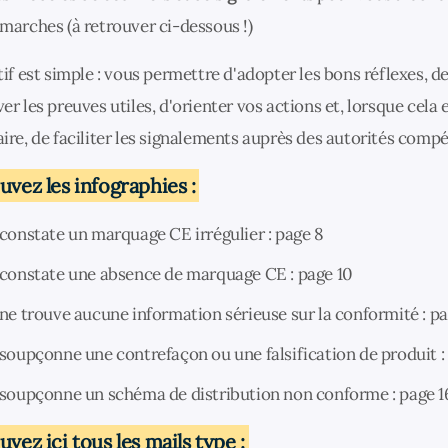
marches (à retrouver ci-dessous !)
tif est simple : vous permettre d'adopter les bons réflexes, d
er les preuves utiles, d'orienter vos actions et, lorsque cela 
ire, de faciliter les signalements auprès des autorités comp
uvez les infographies :
 constate un marquage CE irrégulier : page 8
 constate une absence de marquage CE : page 10
 ne trouve aucune information sérieuse sur la conformité : pa
 soupçonne une contrefaçon ou une falsification de produit :
 soupçonne un schéma de distribution non conforme : page 1
vez ici tous les mails type :