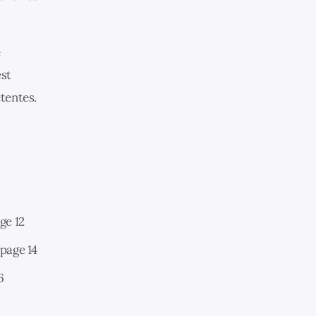
e
est
étentes.
ge 12
 page 14
6