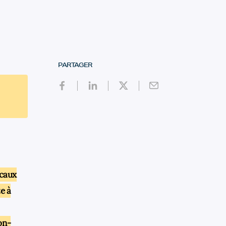
PARTAGER
icaux
e à
on-