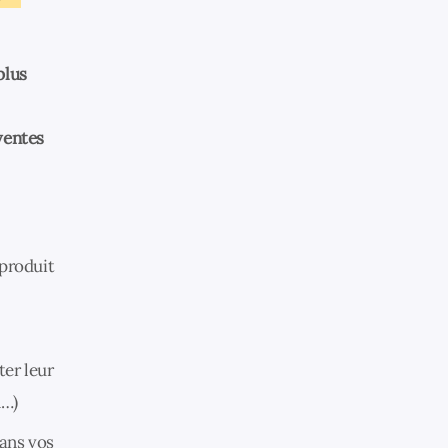
plus
ventes
 produit
ter leur
n…)
ans vos