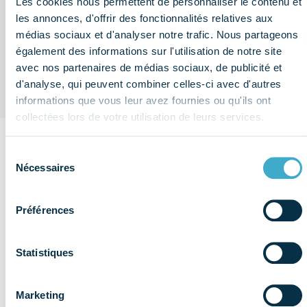
Les cookies nous permettent de personnaliser le contenu et
2025) ?
les annonces, d'offrir des fonctionnalités relatives aux
médias sociaux et d'analyser notre trafic. Nous partageons
Replay Webinaire : Maîtriser les
également des informations sur l'utilisation de notre site
changements
avec nos partenaires de médias sociaux, de publicité et
d'analyse, qui peuvent combiner celles-ci avec d'autres
informations que vous leur avez fournies ou qu'ils ont
collectées lors de votre utilisation de leurs services.
Sélection
Sur le même
Nécessaires
du
thème
consentement
Voir plus de
Réglementation
publications
Préférences
& éthique
Statistiques
Marketing