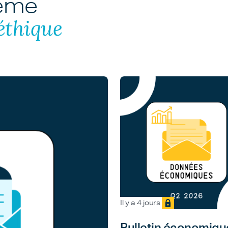
hème
éthique
Il y a 4 jours