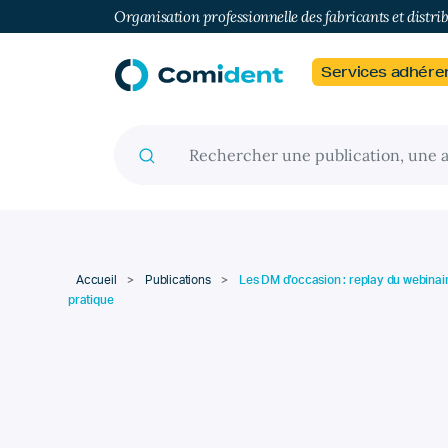
Organisation professionnelle des fabricants et distri
Services adhére
Recherche pour :
Accueil
>
Publications
>
Les DM d’occasion : replay du webinair
pratique