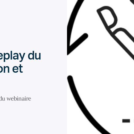
eplay du
on et
 du webinaire