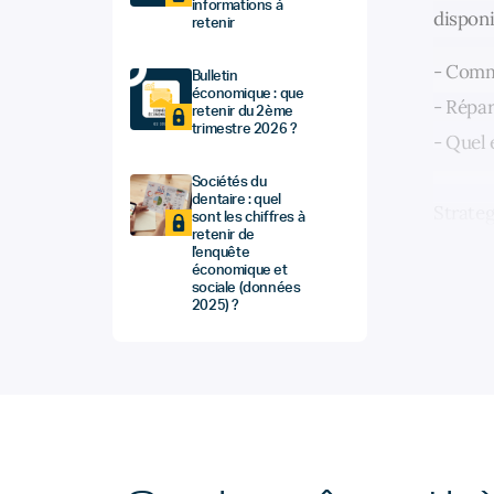
informations à
disponi
retenir
- Comm
Bulletin
économique : que
- Répar
retenir du 2ème
trimestre 2026 ?
- Quel 
Sociétés du
dentaire : quel
Strateg
sont les chiffres à
retenir de
l'enquête
économique et
sociale (données
2025) ?