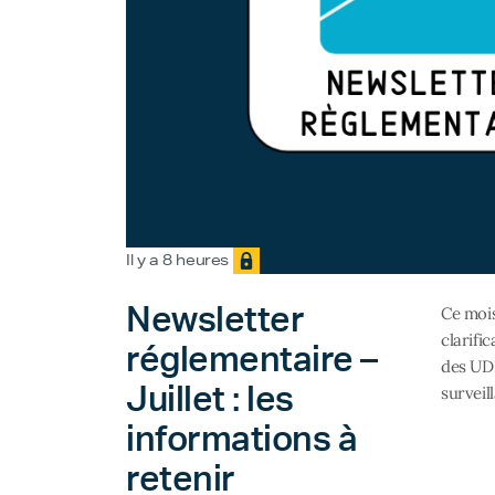
Il y a 8 heures
Newsletter
Ce mois
clarifi
réglementaire –
des UDI
Juillet : les
surveil
informations à
retenir