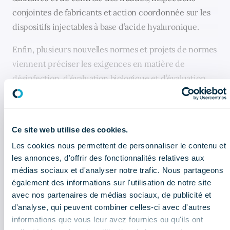
conjointes de fabricants et action coordonnée sur les
dispositifs injectables à base d’acide hyaluronique.
Enfin, plusieurs nouvelles normes et projets de normes
viennent préciser les exigences en matière de
désinfection, d’évaluation biologique et d’évaluation
clinique des dispositifs médicaux, confirmant un
niveau d’exigence toujours élevé pour les fabricants.
Ce site web utilise des cookies.
Les cookies nous permettent de personnaliser le contenu et
CELA PEUT AUSSI VOUS INTÉRESSER
les annonces, d'offrir des fonctionnalités relatives aux
médias sociaux et d'analyser notre trafic. Nous partageons
Newsletter réglementaire - Juillet :
également des informations sur l'utilisation de notre site
les informations à retenir
avec nos partenaires de médias sociaux, de publicité et
d'analyse, qui peuvent combiner celles-ci avec d'autres
informations que vous leur avez fournies ou qu'ils ont
Bulletin économique : que retenir
du 2ème trimestre 2026 ?