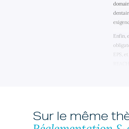
domaine
dentair
exigenc
Enfin, 
obligat
EPS, et
REACH p
Sur le même t
Réglementation & 