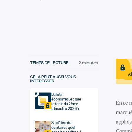
TEMPS DE LECTURE
2 minutes
Ad
CELA PEUT AUSSI VOUS
INTÉRESSER
Bulletin
économique : que
En ce m
retenir du 2ème
trimestre 2026 ?
marquée
applica
Sociétés du
dentaire : quel
Commiss