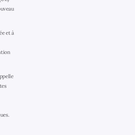
nouveau
ée et à
ation
appelle
tes
ques.