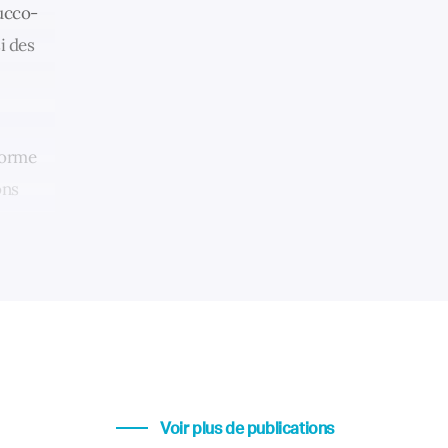
ucco-
i des
forme
ons
Voir plus de publications