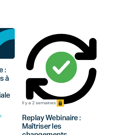
 :
s à
ale
Il y a 2 semaines
s
Replay Webinaire :
Maîtriser les