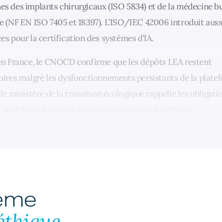
s des implants chirurgicaux (ISO 5834) et de la médecine b
e (NF EN ISO 7405 et 18397). L’ISO/IEC 42006 introduit auss
es pour la certification des systèmes d’IA.
en France, le CNOCD confirme que les dépôts LEA restent
oires malgré les dysfonctionnements persistants de la plate
 le ministère de la transition écologique rappelle les obligati
our les substances préoccupantes dans les articles.
hème
éthique