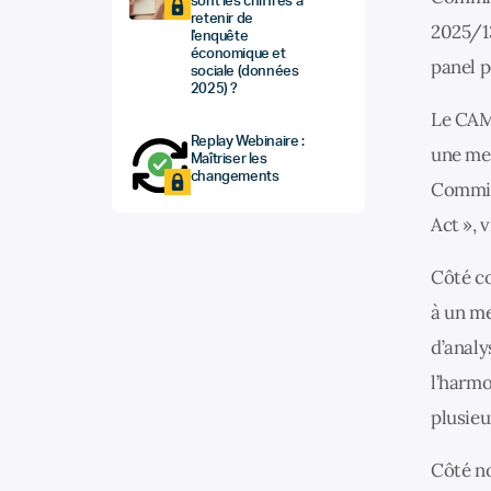
sont les chiffres à
retenir de
2025/13
l'enquête
économique et
panel p
sociale (données
2025) ?
Le CAMD
Replay Webinaire :
une mei
Maîtriser les
changements
Commiss
Act », v
Côté co
à un me
d’anal
l’harmo
plusieu
Côté no