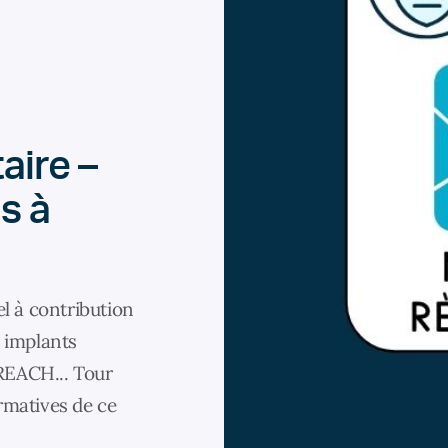
aire –
ns à
l à contribution
s implants
REACH... Tour
rmatives de ce