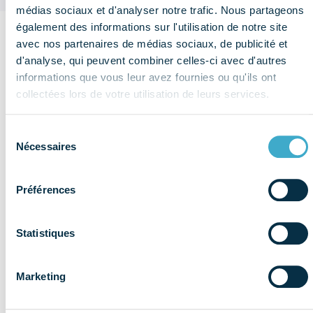
médias sociaux et d'analyser notre trafic. Nous partageons
également des informations sur l'utilisation de notre site
avec nos partenaires de médias sociaux, de publicité et
Sur le
d'analyse, qui peuvent combiner celles-ci avec d'autres
même
informations que vous leur avez fournies ou qu'ils ont
Voir plus de
collectées lors de votre utilisation de leurs services.
thème
publications
Social
Sélection
Nécessaires
du
consentement
Préférences
Statistiques
Marketing