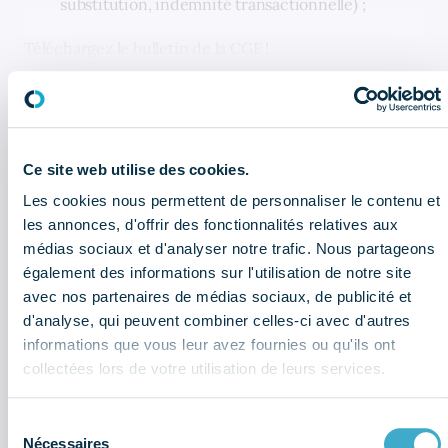
substitution, indemnité transactionnelle) ;
Téléchargez le bulletin de la CGF !
CELA PEUT AUSSI VOUS INTÉRESSER
Ce site web utilise des cookies.
Newsletter réglementaire - Juillet :
Les cookies nous permettent de personnaliser le contenu et
les informations à retenir
les annonces, d'offrir des fonctionnalités relatives aux
médias sociaux et d'analyser notre trafic. Nous partageons
Bulletin économique : que retenir
également des informations sur l'utilisation de notre site
du 2ème trimestre 2026 ?
avec nos partenaires de médias sociaux, de publicité et
d'analyse, qui peuvent combiner celles-ci avec d'autres
Sociétés du dentaire : quel sont les
informations que vous leur avez fournies ou qu'ils ont
chiffres à retenir de l'enquête
collectées lors de votre utilisation de leurs services.
économique et sociale (données
2025) ?
Sélection
Nécessaires
du