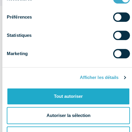
consentement
Préférences
Sur le
même
Statistiques
Voir plus de
thème
publications
Social
Marketing
Afficher les détails
Tout autoriser
Autoriser la sélection