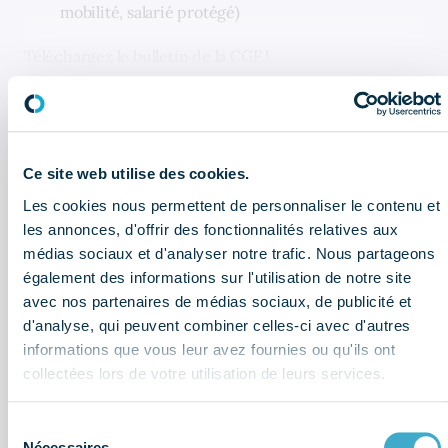
mobilité, salarié protégé)
Téléchargez le bulletin de la CGF !
CELA PEUT AUSSI VOUS INTÉRESSER
Ce site web utilise des cookies.
Newsletter réglementaire - Juillet :
Les cookies nous permettent de personnaliser le contenu et
les informations à retenir
les annonces, d'offrir des fonctionnalités relatives aux
médias sociaux et d'analyser notre trafic. Nous partageons
Bulletin économique : que retenir
également des informations sur l'utilisation de notre site
du 2ème trimestre 2026 ?
avec nos partenaires de médias sociaux, de publicité et
d'analyse, qui peuvent combiner celles-ci avec d'autres
Sociétés du dentaire : quel sont les
informations que vous leur avez fournies ou qu'ils ont
chiffres à retenir de l'enquête
collectées lors de votre utilisation de leurs services.
économique et sociale (données
2025) ?
Sélection
Nécessaires