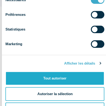
du
consentement
Préférences
Sur le
même
Statistiques
Voir plus de
thème
publications
Social
Marketing
Afficher les détails
Tout autoriser
Autoriser la sélection