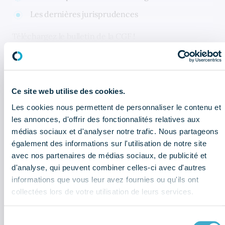
Les dernières jurisprudences
Téléchargez le bulletin de la CGF !
CELA PEUT AUSSI VOUS INTÉRESSER
Ce site web utilise des cookies.
Newsletter réglementaire - Juillet :
Les cookies nous permettent de personnaliser le contenu et
les informations à retenir
les annonces, d'offrir des fonctionnalités relatives aux
médias sociaux et d'analyser notre trafic. Nous partageons
également des informations sur l'utilisation de notre site
Bulletin économique : que retenir
du 2ème trimestre 2026 ?
avec nos partenaires de médias sociaux, de publicité et
d'analyse, qui peuvent combiner celles-ci avec d'autres
informations que vous leur avez fournies ou qu'ils ont
Sociétés du dentaire : quel sont les
chiffres à retenir de l'enquête
collectées lors de votre utilisation de leurs services.
économique et sociale (données
2025) ?
Sélection