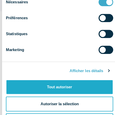
Nécessaires
du
consentement
Préférences
Sur le
même
Statistiques
Voir plus de
thème
publications
Social
Marketing
Afficher les détails
Tout autoriser
Autoriser la sélection