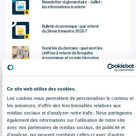
Newsletter réglementaire - Juillet :
les informations à retenir
Bulletin économique : que retenir
du 2ème trimestre 2026 ?
Sociétés du dentaire : quel sont les
chiffres à retenir de l'enquête
économique et sociale (données
2025) ?
Ce site web utilise des cookies.
Les cookies nous permettent de personnaliser le contenu et
Sur le
les annonces, d'offrir des fonctionnalités relatives aux
médias sociaux et d'analyser notre trafic. Nous partageons
même
également des informations sur l'utilisation de notre site
Voir plus de
thème
publications
avec nos partenaires de médias sociaux, de publicité et
d'analyse, qui peuvent combiner celles-ci avec d'autres