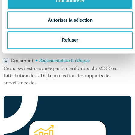
Tout autoriser
Il y a 2 jours
Autoriser la sélection
Newsletter réglementaire –
Juillet : les informations à
Refuser
retenir
Réglementation & éthique
Document
Ce mois-ci est marquée par la clarification du MDCG sur
l’attribution des UDI, la publication des rapports de
surveillance des