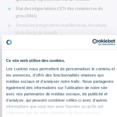
Etat des négociations CCN des commerces de
gros (3044)
Dernières jurisprudences (télétravail, décompte
de la durée de travail)
Téléchargez le bulletin de la CGF !
Ce site web utilise des cookies.
CELA PEUT AUSSI VOUS INTÉRESSER
Les cookies nous permettent de personnaliser le contenu et
les annonces, d'offrir des fonctionnalités relatives aux
Newsletter réglementaire - Juillet :
médias sociaux et d'analyser notre trafic. Nous partageons
les informations à retenir
également des informations sur l'utilisation de notre site
avec nos partenaires de médias sociaux, de publicité et
d'analyse, qui peuvent combiner celles-ci avec d'autres
Bulletin économique : que retenir
du 2ème trimestre 2026 ?
informations que vous leur avez fournies ou qu'ils ont
collectées lors de votre utilisation de leurs services.