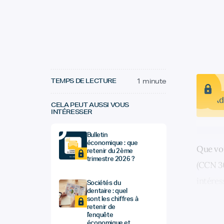
TEMPS DE LECTURE
1 minute
Ad
CELA PEUT AUSSI VOUS
INTÉRESSER
Bulletin
économique : que
Que vo
retenir du 2ème
trimestre 2026 ?
(CCN 30
intéres
Sociétés du
dentaire : quel
sont les chiffres à
retenir de
l'enquête
économique et