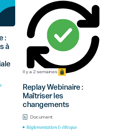
 :
s à
ale
Il y a 2 semaines
s
Replay Webinaire :
Maîtriser les
changements
Document
Réglementation & éthique