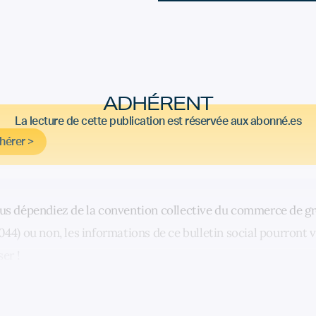
ADHÉRENT
La lecture de cette publication est réservée aux abonné.es
hérer >
us dépendiez de la convention collective du commerce de g
44) ou non, les informations de ce bulletin social pourront 
ser !