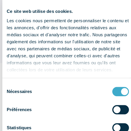
Bulletin économique : que retenir
du 2ème trimestre 2026 ?
Ce site web utilise des cookies.
Les cookies nous permettent de personnaliser le contenu et
Sociétés du dentaire : quel sont les
les annonces, d'offrir des fonctionnalités relatives aux
chiffres à retenir de l'enquête
médias sociaux et d'analyser notre trafic. Nous partageons
économique et sociale (données
2025) ?
également des informations sur l'utilisation de notre site
avec nos partenaires de médias sociaux, de publicité et
d'analyse, qui peuvent combiner celles-ci avec d'autres
informations que vous leur avez fournies ou qu'ils ont
collectées lors de votre utilisation de leurs services.
Sur le
Sélection
même
Nécessaires
du
Voir plus de
thème
consentement
publications
RSE
Préférences
Statistiques