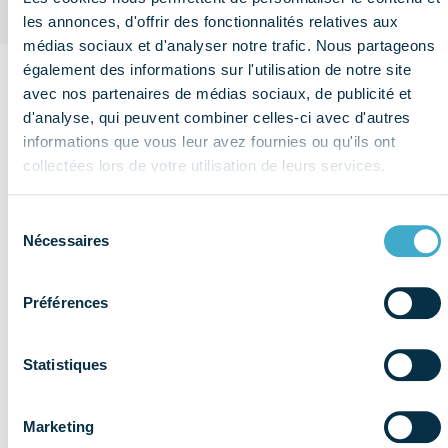
les annonces, d'offrir des fonctionnalités relatives aux
médias sociaux et d'analyser notre trafic. Nous partageons
également des informations sur l'utilisation de notre site
avec nos partenaires de médias sociaux, de publicité et
Sur le
d'analyse, qui peuvent combiner celles-ci avec d'autres
même
informations que vous leur avez fournies ou qu'ils ont
thème
collectées lors de votre utilisation de leurs services.
Voir plus de
publications
Affaires
Sélection
publiques
Nécessaires
du
consentement
Préférences
Statistiques
Marketing