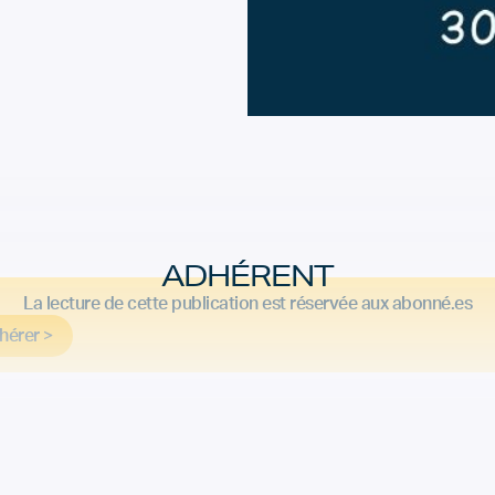
ADHÉRENT
La lecture de cette publication est réservée aux abonné.es
hérer >