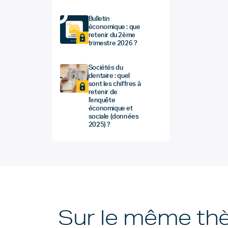
Bulletin
économique : que
retenir du 2ème
trimestre 2026 ?
Sociétés du
dentaire : quel
sont les chiffres à
retenir de
l'enquête
économique et
sociale (données
2025) ?
Sur le même t