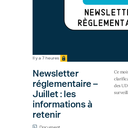
Il y a 7 heures
Newsletter
Ce mois
clarifi
réglementaire –
des UDI
Juillet : les
surveil
informations à
retenir
Document