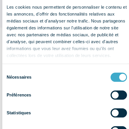
2025) ?
Les cookies nous permettent de personnaliser le contenu et
les annonces, d'offrir des fonctionnalités relatives aux
médias sociaux et d'analyser notre trafic. Nous partageons
également des informations sur l'utilisation de notre site
avec nos partenaires de médias sociaux, de publicité et
d'analyse, qui peuvent combiner celles-ci avec d'autres
Sur le
informations que vous leur avez fournies ou qu'ils ont
même
collectées lors de votre utilisation de leurs services.
thème
Voir plus de
publications
Affaires
Sélection
Nécessaires
du
publiques
consentement
Préférences
Statistiques