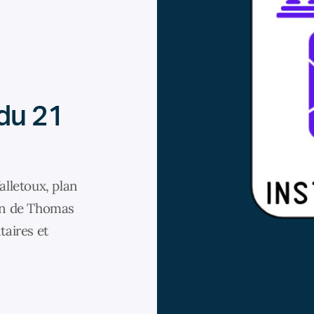
 du 21
alletoux, plan
on de Thomas
taires et