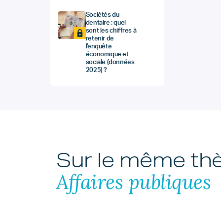
Sociétés du
dentaire : quel
sont les chiffres à
retenir de
l'enquête
économique et
sociale (données
2025) ?
Sur le même t
Affaires publiques