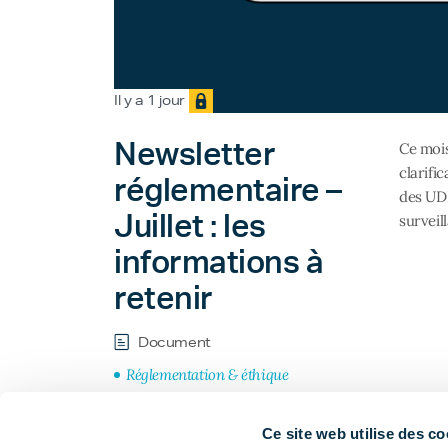
Il y a 1 jour
Newsletter
Ce mois
clarifi
réglementaire –
des UDI
Juillet : les
surveil
informations à
retenir
Document
Réglementation & éthique
Ce site web utilise des co