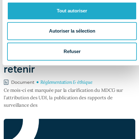
Tout autoriser
Autoriser la sélection
Il y a 1 jour
Newsletter réglementaire –
Refuser
Juillet : les informations à
retenir
Réglementation & éthique
Document
Ce mois-ci est marquée par la clarification du MDCG sur
l’attribution des UDI, la publication des rapports de
surveillance des