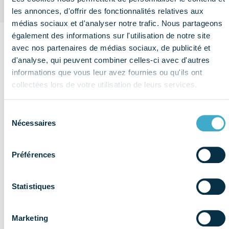
les annonces, d'offrir des fonctionnalités relatives aux
médias sociaux et d'analyser notre trafic. Nous partageons
également des informations sur l'utilisation de notre site
avec nos partenaires de médias sociaux, de publicité et
Sur le
d'analyse, qui peuvent combiner celles-ci avec d'autres
même
informations que vous leur avez fournies ou qu'ils ont
thème
collectées lors de votre utilisation de leurs services.
Voir plus de
publications
Affaires
Sélection
publiques
Nécessaires
du
consentement
Préférences
Statistiques
Marketing