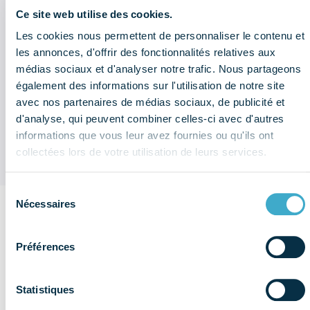
du 2ème trimestre 2026 ?
Ce site web utilise des cookies.
Les cookies nous permettent de personnaliser le contenu et
Sociétés du dentaire : quel sont les
les annonces, d'offrir des fonctionnalités relatives aux
chiffres à retenir de l'enquête
économique et sociale (données
médias sociaux et d'analyser notre trafic. Nous partageons
2025) ?
également des informations sur l'utilisation de notre site
avec nos partenaires de médias sociaux, de publicité et
Replay Webinaire : Maîtriser les
d'analyse, qui peuvent combiner celles-ci avec d'autres
changements
informations que vous leur avez fournies ou qu'ils ont
collectées lors de votre utilisation de leurs services.
Sélection
Nécessaires
du
consentement
Sur le même
thème
Préférences
Voir plus de
Réglementation
publications
& éthique
Statistiques