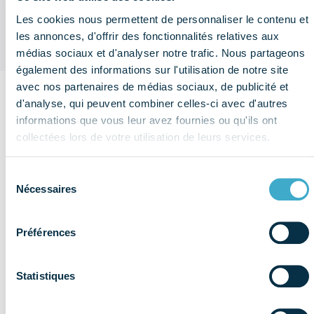
économique et sociale (données
2025) ?
Les cookies nous permettent de personnaliser le contenu et
les annonces, d'offrir des fonctionnalités relatives aux
médias sociaux et d'analyser notre trafic. Nous partageons
également des informations sur l'utilisation de notre site
avec nos partenaires de médias sociaux, de publicité et
d'analyse, qui peuvent combiner celles-ci avec d'autres
Sur le
informations que vous leur avez fournies ou qu'ils ont
même
collectées lors de votre utilisation de leurs services.
thème
Voir plus de
publications
Sélection
Affaires
Nécessaires
du
publiques
consentement
Préférences
Statistiques