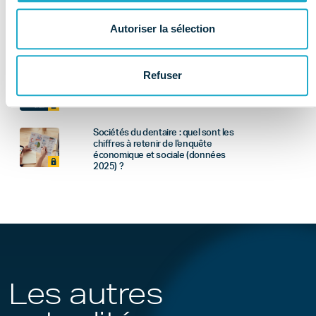
Newsletter réglementaire - Juillet :
Autoriser la sélection
les informations à retenir
Refuser
Bulletin économique : que retenir du
2ème trimestre 2026 ?
Sociétés du dentaire : quel sont les
chiffres à retenir de l'enquête
économique et sociale (données
2025) ?
Les autres