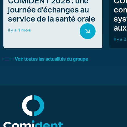
COMIDENT 2026 : une
COM
journée d'échanges au
com
service de la santé orale
sys
aux
Il y a 1 mois
Il y a 
Voir toutes les actualités du groupe