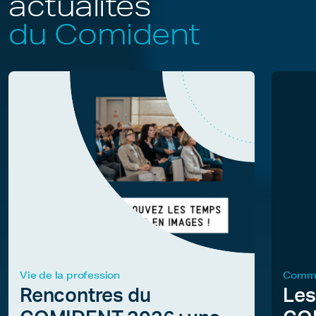
actualités
du Comident
Vie de la profession
Commu
Rencontres du
Les