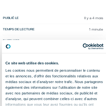
PUBLIÉ LE
Il y a 4 mois
TEMPS DE LECTURE
1 minute
PARTAGER
Ce site web utilise des cookies.
Cette nouvelle période d’application s’accompagne
Les cookies nous permettent de personnaliser le contenu
toutefois d’une évolution majeure : pour la première fois,
et les annonces, d'offrir des fonctionnalités relatives aux
le COMIDENT rejoint les organisations signataires. Cette
médias sociaux et d'analyser notre trafic. Nous partageons
intégration constitue une avancée significative pour
également des informations sur l'utilisation de notre site
avec nos partenaires de médias sociaux, de publicité et
l’ensemble des acteurs du secteur.
d'analyse, qui peuvent combiner celles-ci avec d'autres
En effet, la présence du COMIDENT parmi les signataires
informations que vous leur avez fournies ou qu'ils ont