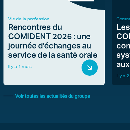
Vie de la profession
Commu
Rencontres du
Les
COMIDENT 2026 : une
COM
journée d'échanges au
com
service de la santé orale
sys
aux
Il y a 1 mois
Il y a 
Voir toutes les actualités du groupe