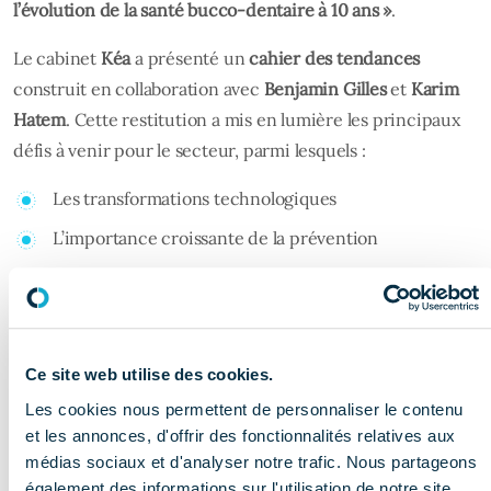
l’évolution de la santé bucco-dentaire à 10 ans »
.
Le cabinet
Kéa
a présenté un
cahier des tendances
construit en collaboration avec
Benjamin Gilles
et
Karim
Hatem
. Cette restitution a mis en lumière les principaux
défis à venir pour le secteur, parmi lesquels :
Les transformations technologiques
L’importance croissante de la prévention
L’évolution des compétences professionnelles
Le développement de nouvelles formes de
coopération
Ce site web utilise des cookies.
L’émergence de modèles économiques
Les cookies nous permettent de personnaliser le contenu
Regards croisés et
et les annonces, d'offrir des fonctionnalités relatives aux
débats d’experts
médias sociaux et d'analyser notre trafic. Nous partageons
également des informations sur l'utilisation de notre site