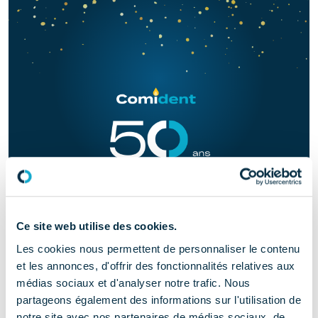
Ce site web utilise des cookies.
L’Exposition du Congrès, organisée par l’ADF (Association
Les cookies nous permettent de personnaliser le contenu
Dentaire Française) dont le COMIDENT est partenaire
et les annonces, d'offrir des fonctionnalités relatives aux
ouvre ses portes du mercredi 27 novembre au samedi 30
médias sociaux et d'analyser notre trafic. Nous
novembre ! Echanges avec des experts, soins pédiatriques
partageons également des informations sur l'utilisation de
notre site avec nos partenaires de médias sociaux, de