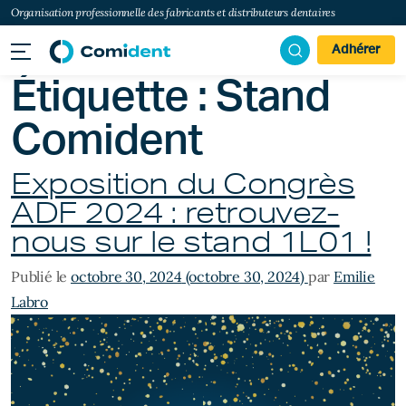
Organisation professionnelle des fabricants et distributeurs dentaires
Adhérer
Étiquette :
Stand
Comident
Exposition du Congrès
ADF 2024 : retrouvez-
nous sur le stand 1L01 !
Publié le
octobre 30, 2024
(octobre 30, 2024)
par
Emilie
Labro