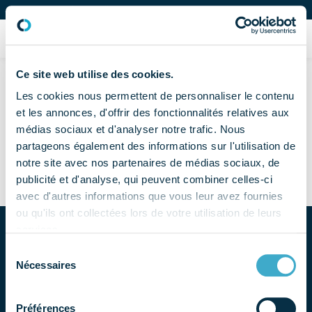
Organisation professionnelle des fabricants et distributeurs dentaires
Adhérer
Aucun résultat
Ce site web utilise des cookies.
Les cookies nous permettent de personnaliser le contenu
Il semblerait que nous ne pouvons trouver ce que vous
et les annonces, d'offrir des fonctionnalités relatives aux
cherchez. Une recherche pourrait vous être utile.
médias sociaux et d'analyser notre trafic. Nous
partageons également des informations sur l'utilisation de
Recherche pour :
notre site avec nos partenaires de médias sociaux, de
publicité et d'analyse, qui peuvent combiner celles-ci
avec d'autres informations que vous leur avez fournies
ou qu'ils ont collectées lors de votre utilisation de leurs
services.
Sélection
Nécessaires
du
consentement
Préférences