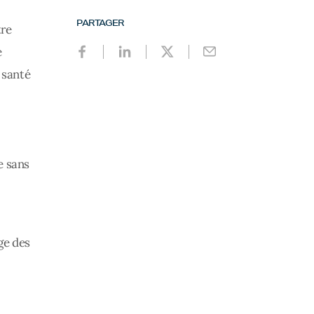
PARTAGER
tre
e
 santé
e sans
ge des