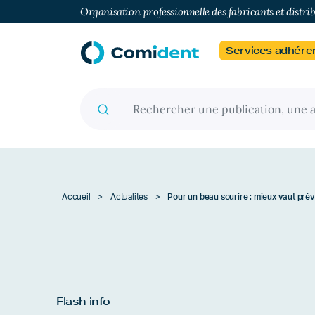
Organisation professionnelle des fabricants et distri
Services adhére
Recherche pour :
Accueil
>
Actualites
>
Pour un beau sourire : mieux vaut préve
Flash info