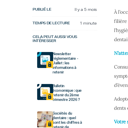
PUBLIÉ LE
Il y a 5 mois
À l’oc
filièr
TEMPS DE LECTURE
1 minute
l’hygi
CELA PEUT AUSSI VOUS
dentai
INTÉRESSER
N’atte
Newsletter
réglementaire -
Juillet : les
Consul
informations à
retenir
symptô
d’éven
Bulletin
économique : que
retenir du 2ème
Adopte
trimestre 2026 ?
dents 
Sociétés du
dentaire : quel
Votre 
sont les chiffres à
retenir de