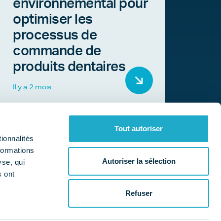
environnemental pour
optimiser les
processus de
commande de
produits dentaires
Il y a 2 mois
Tout autoriser
ionnalités
formations
Autoriser la sélection
yse, qui
s ont
Qui sommes-nous ?
Nos missions
a
Refuser
es cookies
Données personnelles
Mentions légales