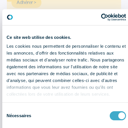
Adhérer >
Ce site web utilise des cookies.
CELA PEUT AUSSI VOUS INTÉRESSER
Les cookies nous permettent de personnaliser le contenu et
les annonces, d'offrir des fonctionnalités relatives aux
Bulletin économique : que retenir
médias sociaux et d'analyser notre trafic. Nous partageons
du 2ème trimestre 2026 ?
également des informations sur l'utilisation de notre site
avec nos partenaires de médias sociaux, de publicité et
Sociétés du dentaire : quel sont les
d'analyse, qui peuvent combiner celles-ci avec d'autres
chiffres à retenir de l'enquête
économique et sociale (données
informations que vous leur avez fournies ou qu'ils ont
2025) ?
collectées lors de votre utilisation de leurs services.
Replay Webinaire : Maîtriser les
Sélection
changements
Nécessaires
du
consentement