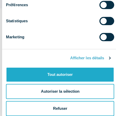
Préférences
Statistiques
Sur le même
thème
Voir plus de
Marketing
Réglementation
publications
& éthique
Afficher les détails
Tout autoriser
Autoriser la sélection
Refuser