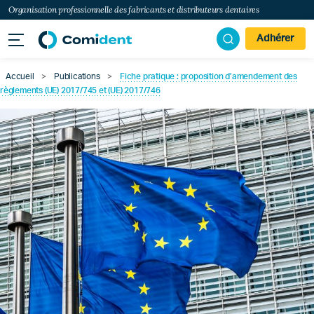
Organisation professionnelle des fabricants et distributeurs dentaires
Adhérer
Accueil
>
Publications
>
Fiche pratique : proposition d’amendement des
règlements (UE) 2017/745 et (UE) 2017/746