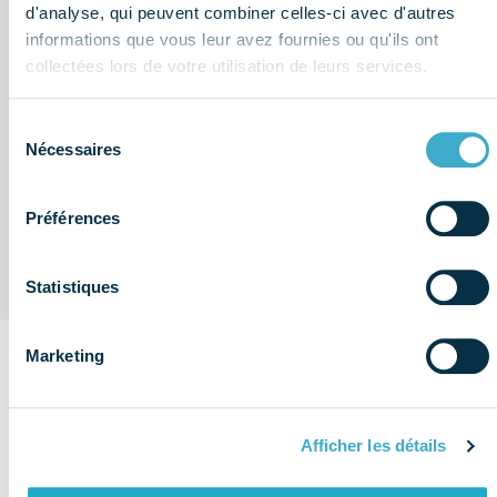
Newsletter réglementaire - Juillet :
d'analyse, qui peuvent combiner celles-ci avec d'autres
les informations à retenir
informations que vous leur avez fournies ou qu'ils ont
collectées lors de votre utilisation de leurs services.
Bulletin économique : que retenir
du 2ème trimestre 2026 ?
Sélection
Nécessaires
du
Sociétés du dentaire : quel sont les
consentement
chiffres à retenir de l'enquête
économique et sociale (données
Préférences
2025) ?
Statistiques
Marketing
Sur le même
thème
Voir plus de
Afficher les détails
Réglementation
publications