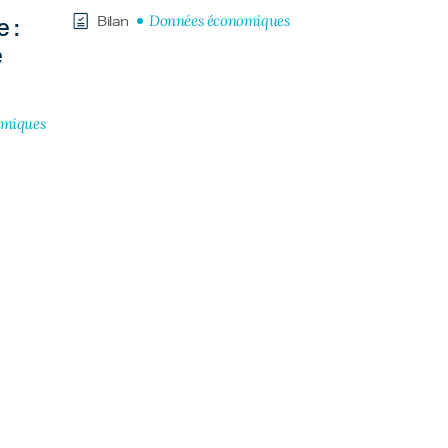
Données économiques
Bilan
 :
e
omiques