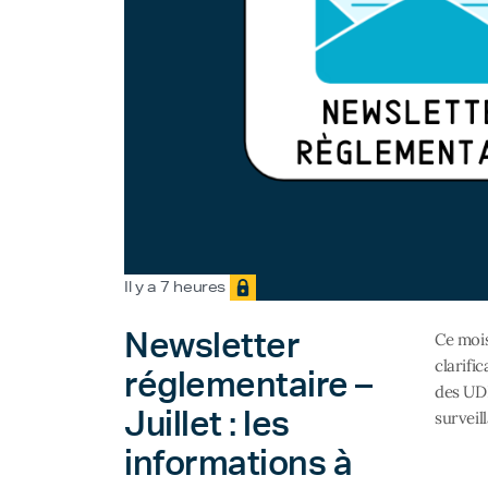
Il y a 7 heures
Newsletter
Ce mois
clarifi
réglementaire –
des UDI
Juillet : les
surveil
informations à