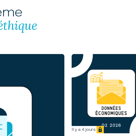
hème
éthique
Il y a 4 jours