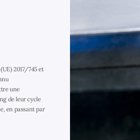
 (UE) 2017/745 et
onnu
ttre une
ong de leur cycle
vie, en passant par