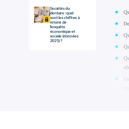
Sociétés du
Qu
dentaire : quel
sont les chiffres à
De
retenir de
l'enquête
économique et
Qu
sociale (données
2025) ?
Qu
Qu
ob
Qu
ma