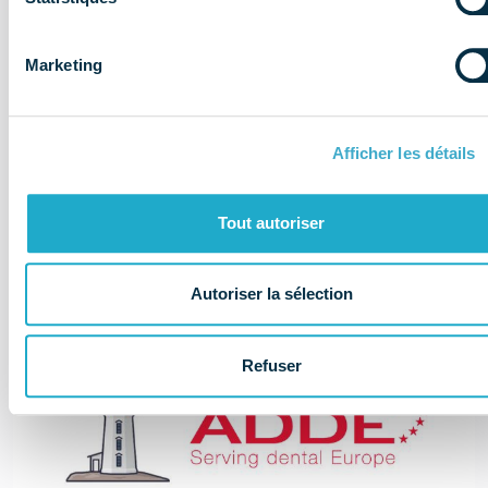
Marketing
Il y a 3 ans
Archives – Newsletters règlementaires
Afficher les détails
Réglementation & éthique
x. Archives documentaires
Tout autoriser
Autoriser la sélection
Refuser