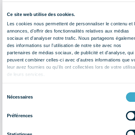
Décembre 2024 : Les relations des entreprises avec les
autorités de la concurrence Novembre 2024 : Droit de la
Ce site web utilise des cookies.
concurrence et
Les cookies nous permettent de personnaliser le contenu et 
annonces, d'offrir des fonctionnalités relatives aux médias
sociaux et d'analyser notre trafic. Nous partageons égaleme
des informations sur l'utilisation de notre site avec nos
partenaires de médias sociaux, de publicité et d'analyse, qui
peuvent combiner celles-ci avec d'autres informations que v
leur avez fournies ou qu'ils ont collectées lors de votre utilisa
de leurs services.
Sélection
Nécessaires
du
consentement
Préférences
Statistiques