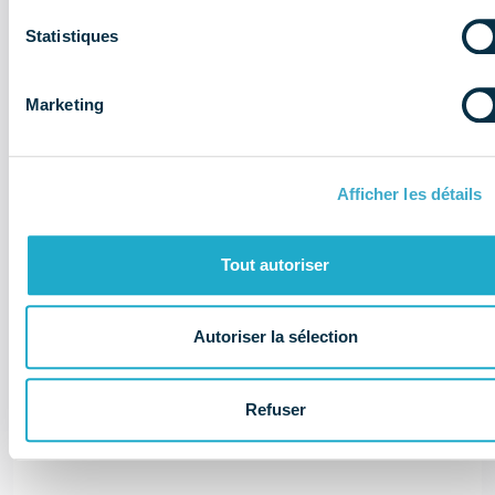
Statistiques
Marketing
Il y a 3 ans
Afficher les détails
ARCHIVES – Les lettres d’information
de l’ADDE – L’Europe à la lumière de
Tout autoriser
Faros
x. Archives documentaires
Autoriser la sélection
Affaires publiques
Données économiques
Réglementation & éthique
Vie de la profession
Refuser