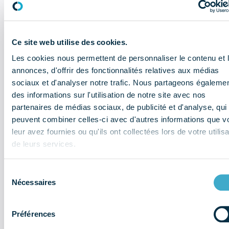
Il y a 2 ans
Retrouvez les interviews du
Ce site web utilise des cookies.
COMIDENT menées en partenariat
avec l’Information Dentaire !
Les cookies nous permettent de personnaliser le contenu et 
annonces, d'offrir des fonctionnalités relatives aux médias
Vie de la profession
sociaux et d'analyser notre trafic. Nous partageons égaleme
des informations sur l'utilisation de notre site avec nos
partenaires de médias sociaux, de publicité et d'analyse, qui
peuvent combiner celles-ci avec d'autres informations que v
leur avez fournies ou qu'ils ont collectées lors de votre utilisa
de leurs services.
Sélection
Nécessaires
du
consentement
Préférences