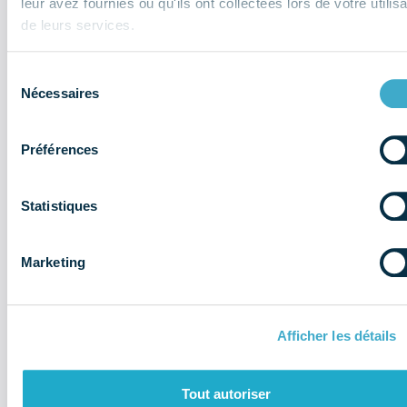
leur avez fournies ou qu'ils ont collectées lors de votre utilisa
de leurs services.
Sélection
Nécessaires
du
consentement
Préférences
Il y a 1 an
Statistiques
Point d’actualité – les informations
sociales de la CGF de juin 2025
Marketing
Social
Document
Afficher les détails
Tout autoriser