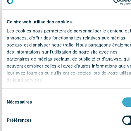
Affaires publiques
Données économiques
Ce site web utilise des cookies.
Les cookies nous permettent de personnaliser le contenu et 
annonces, d'offrir des fonctionnalités relatives aux médias
Trier par
sociaux et d'analyser notre trafic. Nous partageons égaleme
À la une
des informations sur l'utilisation de notre site avec nos
Filtrer par contenus
partenaires de médias sociaux, de publicité et d'analyse, qui
peuvent combiner celles-ci avec d'autres informations que v
leur avez fournies ou qu'ils ont collectées lors de votre utilisa
de leurs services.
Sélection
Il y a 3 ans
Nécessaires
du
Une infographie pour
consentement
comprendre l’encadrement
Préférences