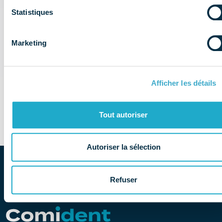
des avantages dans le
Statistiques
secteur dentaire
Réglementation & éthique
Infographie
Marketing
(suite…)
Afficher les détails
Tout autoriser
Autoriser la sélection
Refuser