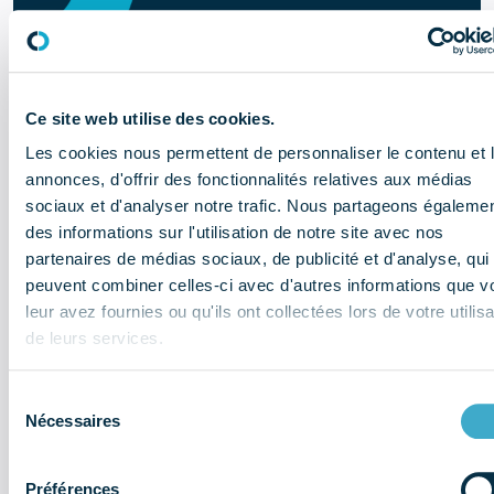
Ce site web utilise des cookies.
Les cookies nous permettent de personnaliser le contenu et 
annonces, d'offrir des fonctionnalités relatives aux médias
sociaux et d'analyser notre trafic. Nous partageons égaleme
des informations sur l'utilisation de notre site avec nos
partenaires de médias sociaux, de publicité et d'analyse, qui
peuvent combiner celles-ci avec d'autres informations que v
leur avez fournies ou qu'ils ont collectées lors de votre utilisa
de leurs services.
Sélection
Il y a 1 an
Nécessaires
du
consentement
Veille institutionnelle du 20 mars : ce
Préférences