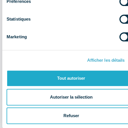
Préférences
économiques à retenir du 1er
trimestre 2026 ?
Statistiques
Données économiques
Document
Marketing
Afficher les détails
Tout autoriser
Autoriser la sélection
Refuser
Il y a 3 mois