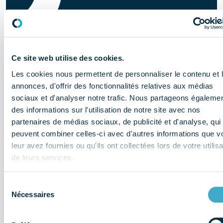
Ce site web utilise des cookies.
Les cookies nous permettent de personnaliser le contenu et 
annonces, d'offrir des fonctionnalités relatives aux médias
sociaux et d'analyser notre trafic. Nous partageons égaleme
des informations sur l'utilisation de notre site avec nos
partenaires de médias sociaux, de publicité et d'analyse, qui
peuvent combiner celles-ci avec d'autres informations que v
leur avez fournies ou qu'ils ont collectées lors de votre utilisa
de leurs services.
Sélection
Il y a 3 mois
Nécessaires
du
consentement
Quelles sont les données