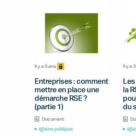
Il y a 3 ans
Il y a 
Entreprises : comment
Les
mettre en place une
la R
démarche RSE ?
pour
(partie 1)
du s
Document
Do
Affaires publiques
Affa