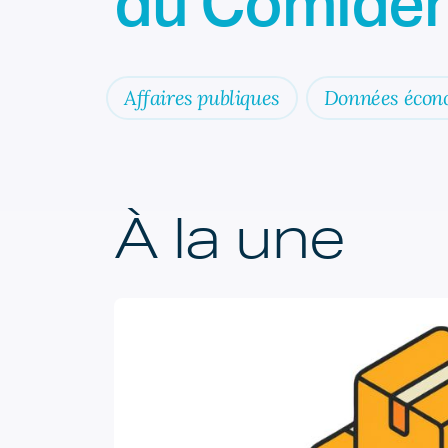
du Comiden
Affaires publiques
Données écon
À la une