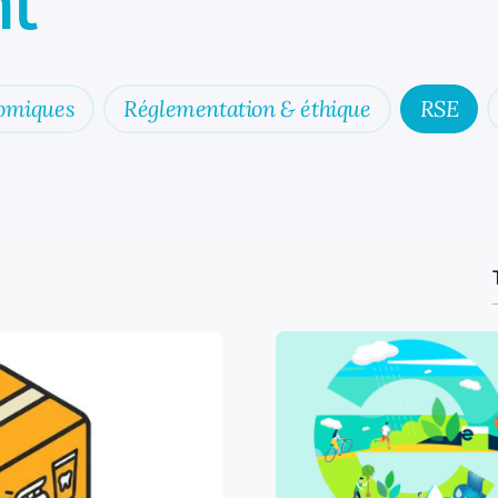
t
omiques
Réglementation & éthique
RSE