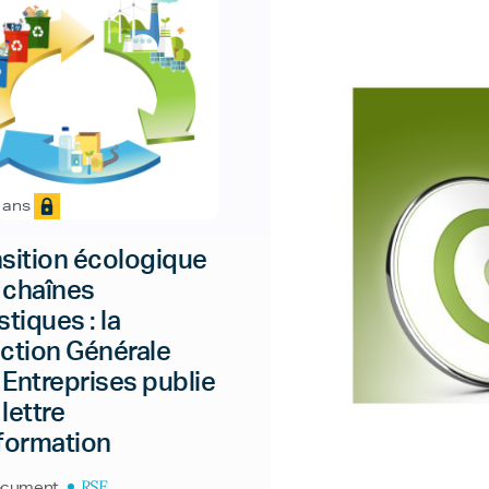
3 ans
nsition écologique
 chaînes
stiques : la
ection Générale
 Entreprises publie
lettre
nformation
RSE
cument