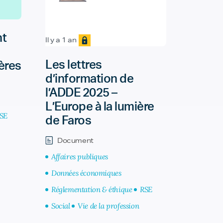
nt
Il y a 1 an
Les lettres
ières
d’information de
l’ADDE 2025 –
L’Europe à la lumière
SE
de Faros
Document
Affaires publiques
Données économiques
Réglementation & éthique
RSE
Social
Vie de la profession