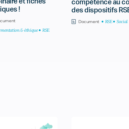
naire et fiches
compétence au c
iques !
des dispositifs RS
cument
RSE
Social
Document
ementation & éthique
RSE