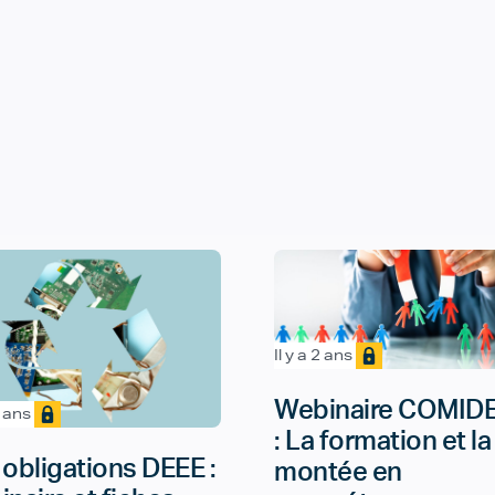
Il y a 2 ans
Webinaire COMID
2 ans
: La formation et la
 obligations DEEE :
montée en