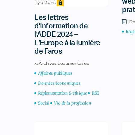
webi
Il y a 2 ans
prat
Les lettres
Do
d’information de
Régl
l’ADDE 2024 –
L’Europe à la lumière
de Faros
x. Archives documentaires
Affaires publiques
Données économiques
Réglementation & éthique
RSE
Social
Vie de la profession