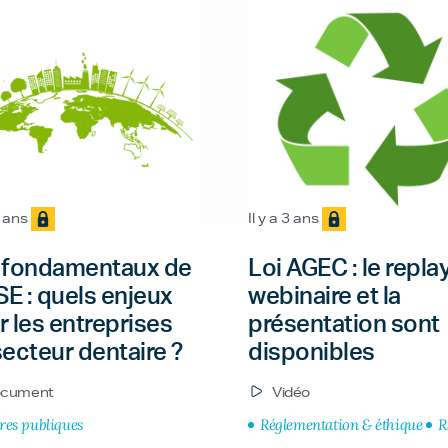
3 ans
Il y a 3 ans
 fondamentaux de
Loi AGEC : le repla
SE : quels enjeux
webinaire et la
 les entreprises
présentation sont
ecteur dentaire ?
disponibles
cument
Vidéo
ires publiques
Réglementation & éthique
R