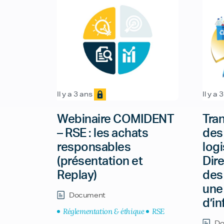
Il y a 3 ans
Il y a 
Webinaire COMIDENT
Tra
– RSE : les achats
des
responsables
logi
(présentation et
Dir
Replay)
des
une 
Document
d’i
Réglementation & éthique
RSE
Do