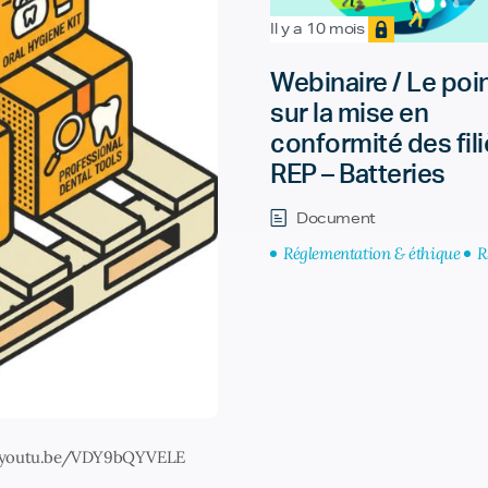
Il y a 10 mois
Webinaire / Le poi
sur la mise en
conformité des fil
REP – Batteries
Document
Réglementation & éthique
R
//youtu.be/VDY9bQYVELE