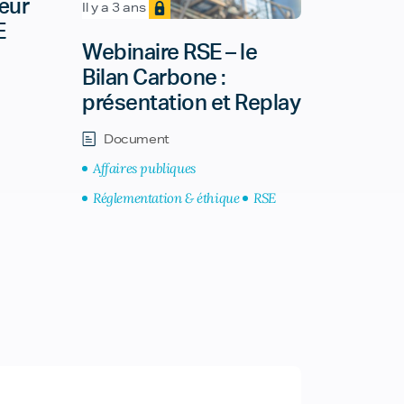
œur
Il y a 3 ans
E
Webinaire RSE – le
Bilan Carbone :
présentation et Replay
Document
Affaires publiques
Réglementation & éthique
RSE