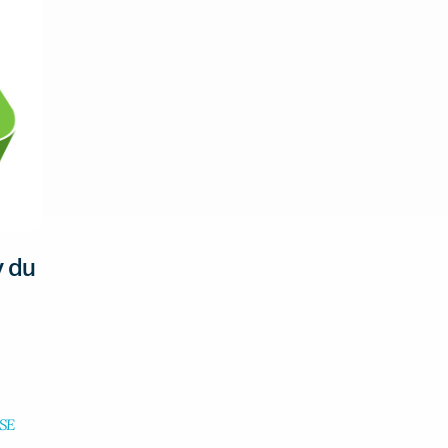
y du
SE