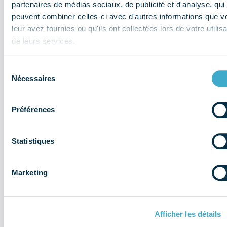
partenaires de médias sociaux, de publicité et d'analyse, qui
Contrôle du marché par les autorités
peuvent combiner celles-ci avec d'autres informations que v
leur avez fournies ou qu'ils ont collectées lors de votre utilisa
au regard du règlement européen :
de leurs services.
comment s’y préparer ? : replay du
webinaire et fiche pratique
Sélection
disponibles
Nécessaires
du
Réglementation & éthique
Document
consentement
Préférences
Statistiques
Marketing
Afficher les détails