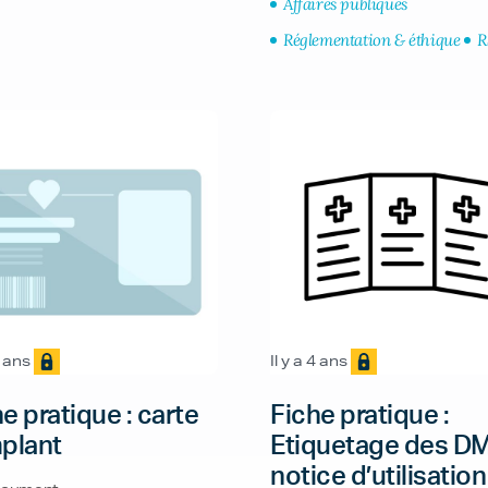
Affaires publiques
Réglementation & éthique
R
4 ans
Il y a 4 ans
e pratique : carte
Fiche pratique :
mplant
Etiquetage des DM
notice d’utilisation