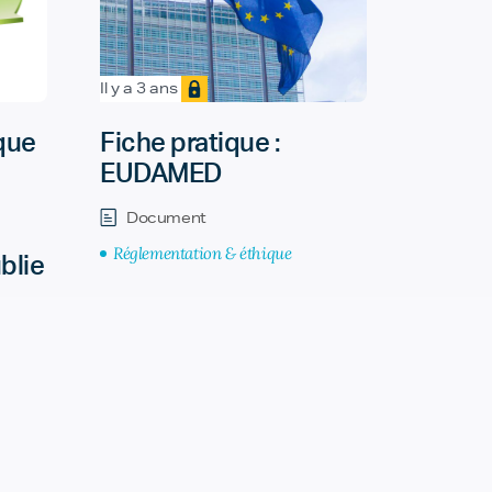
Il y a 3 ans
que
Fiche pratique :
EUDAMED
Document
Réglementation & éthique
blie