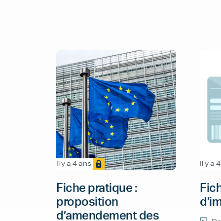
Il y a 4 ans
Il y a 
Fiche pratique :
Fich
proposition
d’i
d’amendement des