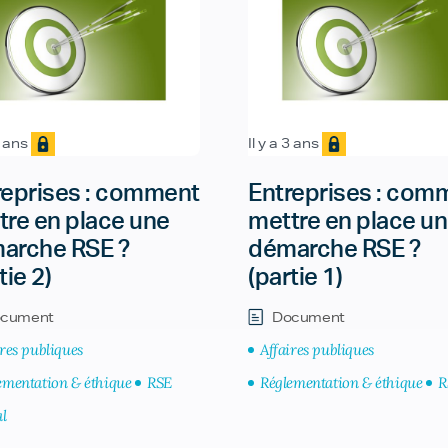
3 ans
Il y a 3 ans
reprises : comment
Entreprises : com
tre en place une
mettre en place u
arche RSE ?
démarche RSE ?
tie 2)
(partie 1)
cument
Document
ires publiques
Affaires publiques
ementation & éthique
RSE
Réglementation & éthique
R
al