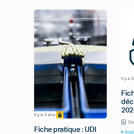
Il y a 
Fich
déc
202
Il y a 3 ans
Do
Fiche pratique : UDI
Régl