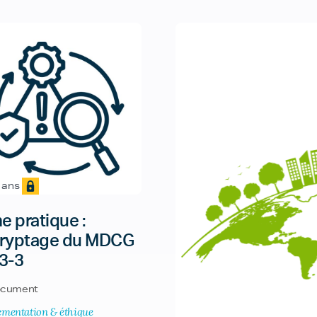
3 ans
e pratique :
ryptage du MDCG
3-3
cument
ementation & éthique