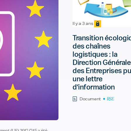
Il y a 3 ans
Transition écologi
des chaînes
logistiques : la
Direction Générale
des Entreprises pu
une lettre
d’information
RSE
Document
ment (UE) 2017/745 a été