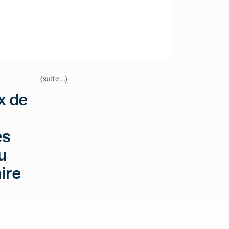
(suite…)
x de
es
u
ire