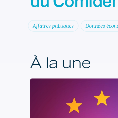
du Comiden
Affaires publiques
Données écon
À la une