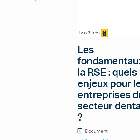
Il y a 3 ans
Les
fondamentau
la RSE : quels
enjeux pour l
entreprises d
secteur denta
?
Document