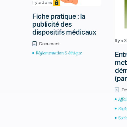
Il y a 3 ans
Fiche pratique : la
publicité des
dispositifs médicaux
Il y a 
Document
Réglementation & éthique
Ent
met
dém
(par
Do
Affa
Régl
Soci